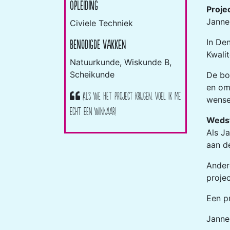
Opleiding
Proje
Janne
Civiele Techniek
In De
Benodigde vakken
Kwali
Natuurkunde, Wiskunde B,
Scheikunde
De bo
en om
Als we het project krijgen, voel ik me
wense
echt een winnaar!
Wedst
Als J
aan d
Ander
projec
Een pr
Janne