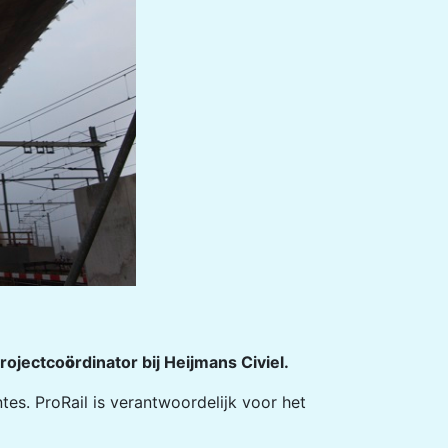
projectco
ö
rdinator bij Heijmans Civiel.
es. ProRail is verantwoordelijk voor het