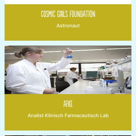
Cosmic Girls Foundation
Astronaut
Afke
Analist Klinisch Farmaceutisch Lab