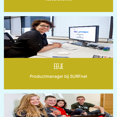
Eefje
Productmanager bij SURFnet