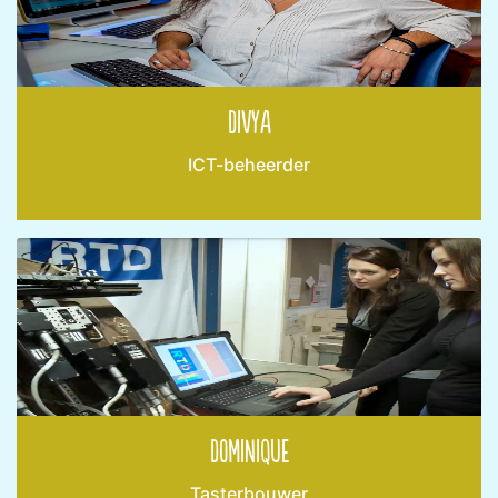
Divya
ICT-beheerder
Dominique
Tasterbouwer