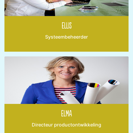
Ellis
Systeembeheerder
Elma
Directeur productontwikkeling