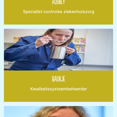
Audrey
Specialist controles ziekenhuiszorg
Baukje
Kwaliteitssysteembeheerder