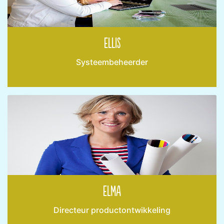
Ellis
Systeembeheerder
Elma
Directeur productontwikkeling