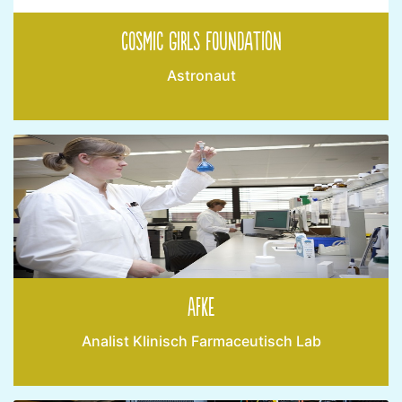
Cosmic Girls Foundation
Astronaut
Afke
Analist Klinisch Farmaceutisch Lab