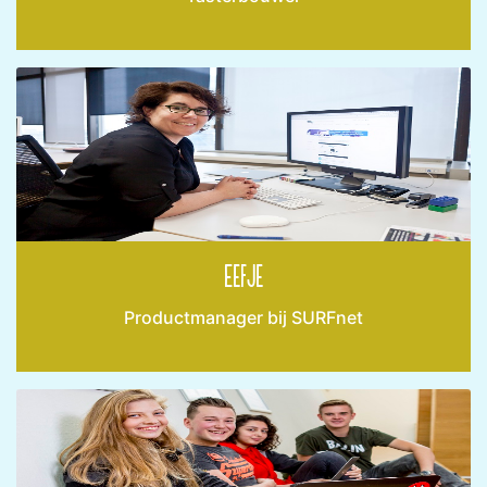
Eefje
Productmanager bij SURFnet