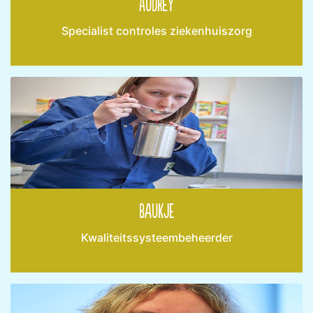
Audrey
Specialist controles ziekenhuiszorg
Baukje
Kwaliteitssysteembeheerder