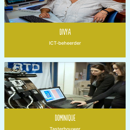
Divya
ICT-beheerder
Dominique
Tasterbouwer